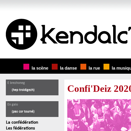
la scène
la danse
la rue
la musiq
E brezhoneg
Confi'Deiz 202
(hep troidigezh)
En galo
(pas cor tourné)
La confédération
Les fédérations