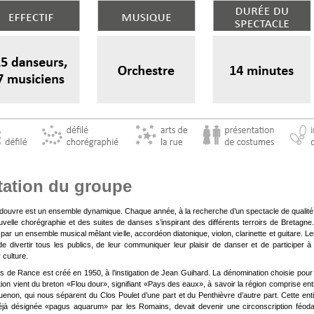
tation du groupe
douvre est un ensemble dynamique. Chaque année, à la recherche d’un spectacle de qualité, 
velle chorégraphie et des suites de danses s’inspirant des différents terroirs de Bretagne. 
r un ensemble musical mêlant vielle, accordéon diatonique, violon, clarinette et guitare. Le
de divertir tous les publics, de leur communiquer leur plaisir de danser et de participer à 
 culture.
s de Rance est créé en 1950, à l’instigation de Jean Guihard. La dénomination choisie pour 
ion vient du breton «Flou dour», signifiant «Pays des eaux», à savoir la région comprise ent
uenon, qui nous séparent du Clos Poulet d’une part et du Penthièvre d’autre part. Cette enti
éjà désignée «pagus aquarum» par les Romains, devait devenir une circonscription féoda