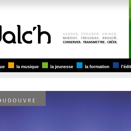
rue
la musique
la jeunesse
la formation
l'édi