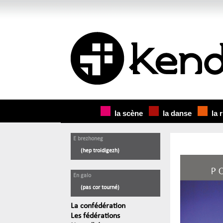
la scène
la danse
la 
E brezhoneg
(hep troidigezh)
En galo
(pas cor tourné)
La confédération
Les fédérations