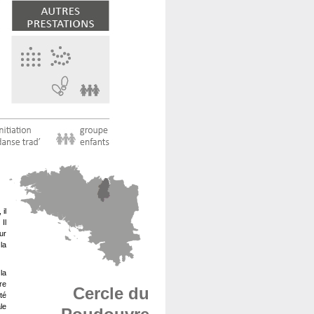
il
Il
ur
la
la
re
Cercle du
té
le