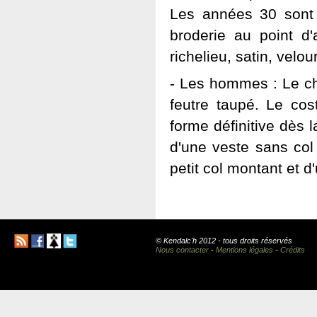
Les années 30 sont 
broderie au point d'
richelieu, satin, velou
- Les hommes : Le c
feutre taupé. Le co
forme définitive dès 
d'une veste sans col
petit col montant et 
© Kendalc'h 2012 - tous droits réservés
Nous contacter
-
Mentions légales
-
Crédits