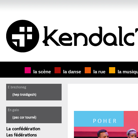
la scène
la danse
la rue
la musiq
E brezhoneg
(hep troidigezh)
En galo
(pas cor tourné)
La confédération
Les fédérations