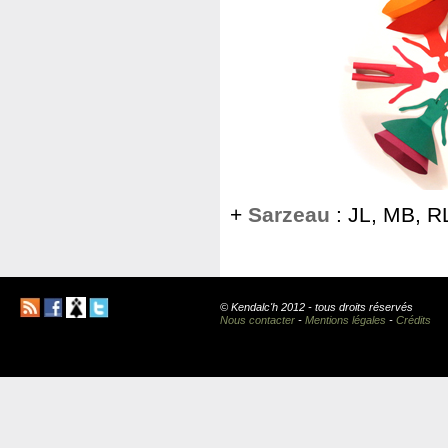
+
Sarzeau
: JL, MB, R
© Kendalc'h 2012 - tous droits réservés
Nous contacter
-
Mentions légales
-
Crédits