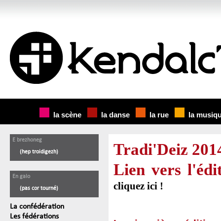
la scène
la danse
la rue
la musiq
E brezhoneg
Tradi'Deiz 201
(hep troidigezh)
Lien vers l'édi
En galo
cliquez ici !
(pas cor tourné)
La confédération
Les fédérations