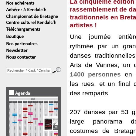
La cinquième édition
Nos adhérents
rassemblement de d
Adhérer à Kendalc'h
traditionnels en Bret
Championnat de Bretagne
Centre culturel Kendalc'h
artistes !
Téléchargements
Une journée entièr
Boutique
Nos partenaires
rythmée par un gra
Newsletter
danses traditionnelle
Nous contacter
Arts de Vannes, un d
1400 personnes
en 
les rues, et un final 
des remparts.
Agenda
207 danses par 53 g
large panorama 
costumes de Bretagn